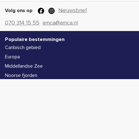
Nieuwsbrief
Volg ons op
070 314 15 55
amca@amca.nl
Populaire bestemmingen
Caribisch gebied
Europa
Middellandse Zee
Noorse fjorden
Alle bestemmingen
Populaire schepen
Icon of the Seas
Legend of the Seas
Star of the Seas
Symphony of the Seas