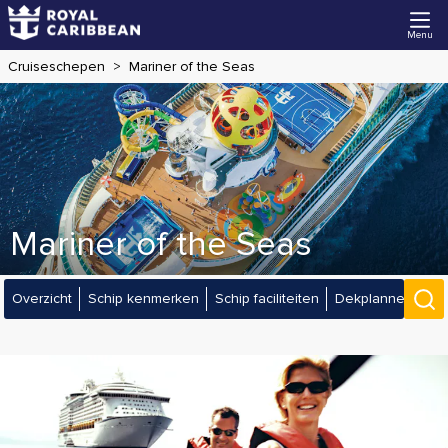
Menu
Cruiseschepen
Mariner of the Seas
Mariner of the Seas
Overzicht
Schip kenmerken
Schip faciliteiten
Dekplannen