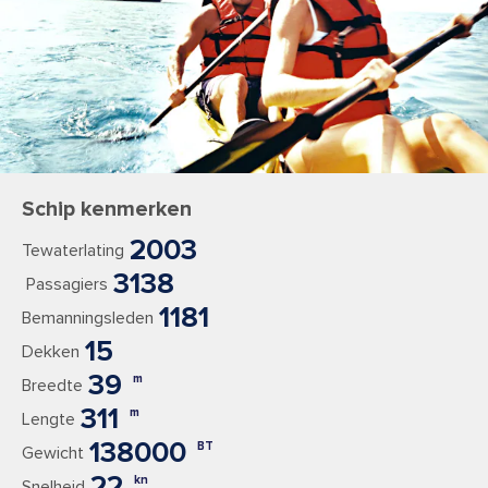
Schip kenmerken
2003
Tewaterlating
3138
Passagiers
1181
Bemanningsleden
15
Dekken
39
m
Breedte
311
m
Lengte
138000
BT
Gewicht
22
kn
Snelheid