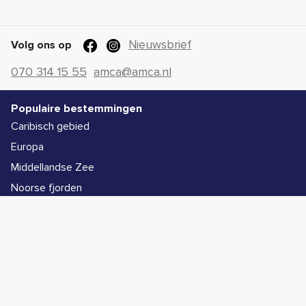
Nieuwsbrief
Volg ons op
070 314 15 55
amca@amca.nl
Populaire bestemmingen
Caribisch gebied
Europa
Middellandse Zee
Noorse fjorden
Alle bestemmingen
Populaire schepen
Icon of the Seas
Legend of the Seas
Star of the Seas