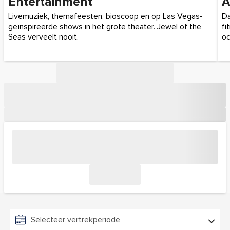
Entertainment
A
Livemuziek, themafeesten, bioscoop en op Las Vegas-
Da
geïnspireerde shows in het grote theater. Jewel of the
fi
Seas verveelt nooit.
oc