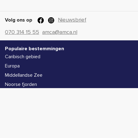
Nieuwsbrief
Volg ons op
070 314 15 55
amca@amca.nl
Populaire bestemmingen
Caribisch gebied
Europa
Middellandse Zee
Noorse fjorden
Alle bestemmingen
Populaire schepen
Icon of the Seas
Legend of the Seas
Star of the Seas