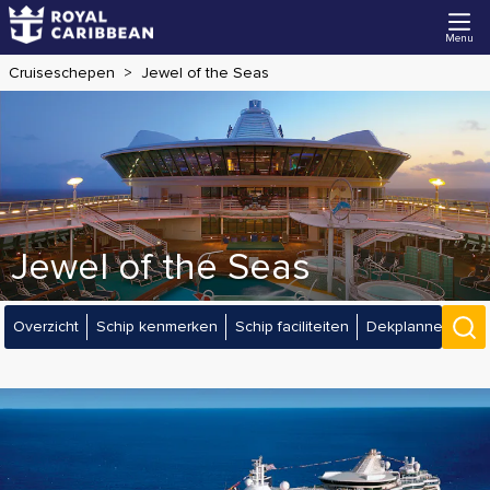
Menu
Cruiseschepen
Jewel of the Seas
Jewel of the Seas
Overzicht
Schip kenmerken
Schip faciliteiten
Dekplannen