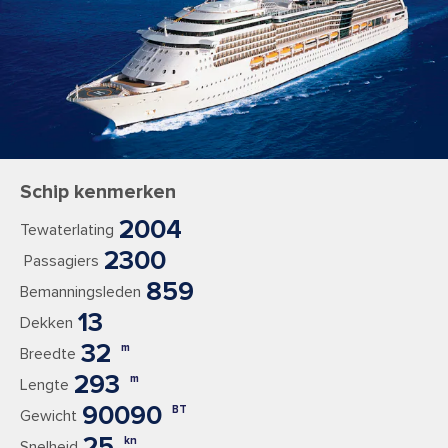
Schip kenmerken
2004
Tewaterlating
2300
Passagiers
859
Bemanningsleden
13
Dekken
32
m
Breedte
293
m
Lengte
90090
BT
Gewicht
25
kn
Snelheid