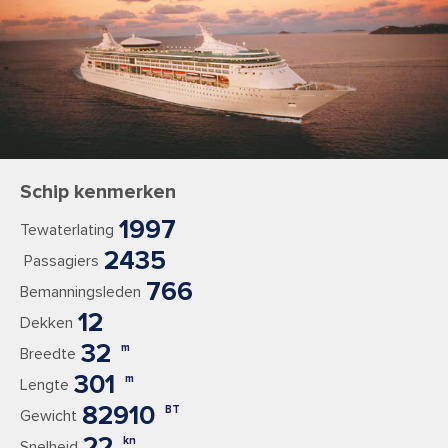
Schip kenmerken
1997
Tewaterlating
2435
Passagiers
766
Bemanningsleden
12
Dekken
32
m
Breedte
301
m
Lengte
82910
BT
Gewicht
22
kn
Snelheid