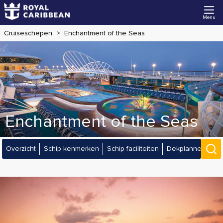
Menu
Cruiseschepen
Enchantment of the Seas
Enchantment of the Seas
Overzicht
Schip kenmerken
Schip faciliteiten
Dekplannen