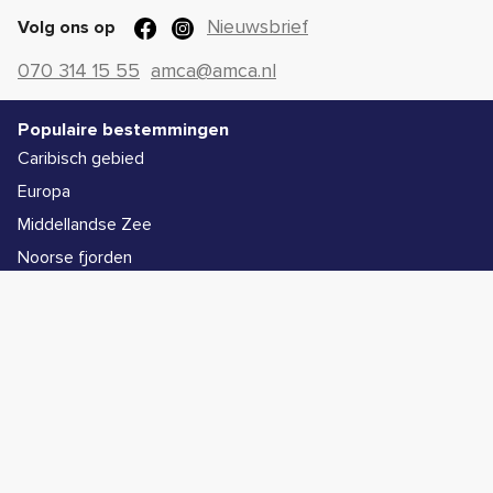
Nieuwsbrief
Volg ons op
070 314 15 55
amca@amca.nl
Populaire bestemmingen
Caribisch gebied
Europa
Middellandse Zee
Noorse fjorden
Alle bestemmingen
Populaire schepen
Icon of the Seas
Legend of the Seas
Star of the Seas
Symphony of the Seas