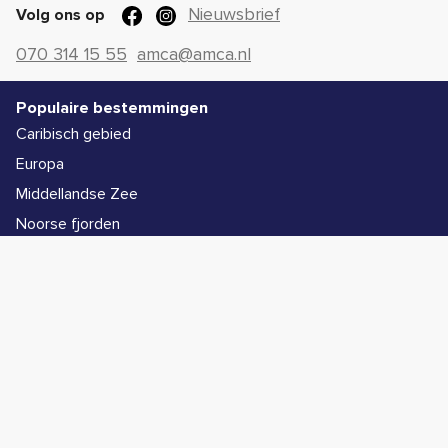
Nieuwsbrief
Volg ons op
070 314 15 55
amca@amca.nl
Populaire bestemmingen
Caribisch gebied
Europa
Middellandse Zee
Noorse fjorden
Alle bestemmingen
Populaire schepen
Icon of the Seas
Legend of the Seas
Star of the Seas
Symphony of the Seas