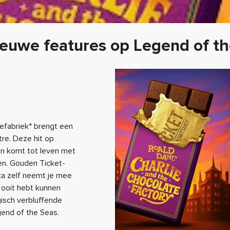
ieuwe features op Legend of t
efabriek* brengt een
tre. Deze hit op
 en komt tot leven met
en. Gouden Ticket-
ka zelf neemt je mee
e ooit hebt kunnen
gisch verbluffende
gend of the Seas.