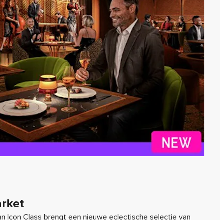
rket
an Icon Class brengt een nieuwe eclectische selectie van