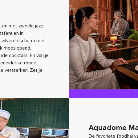
hten met zwoele jazz,
aferelen in
t zilveren scherm met
elk meeslepend,
de cocktails. En van je
erleidelijke ronde
 versterken. Zet je
Aquadome Ma
De favoriete foodhal v