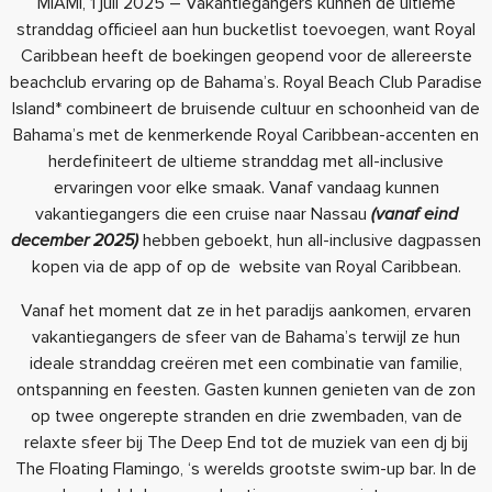
MIAMI, 1 juli 2025 – Vakantiegangers kunnen de ultieme
stranddag officieel aan hun bucketlist toevoegen, want Royal
Caribbean heeft de boekingen geopend voor de allereerste
beachclub ervaring op de Bahama’s. Royal Beach Club Paradise
Island* combineert de bruisende cultuur en schoonheid van de
Bahama’s met de kenmerkende Royal Caribbean-accenten en
herdefiniteert de ultieme stranddag met all-inclusive
ervaringen voor elke smaak. Vanaf vandaag kunnen
vakantiegangers die een cruise naar Nassau
(vanaf eind
december 2025)
hebben geboekt, hun all-inclusive dagpassen
kopen via de app of op de website van Royal Caribbean.
Vanaf het moment dat ze in het paradijs aankomen, ervaren
vakantiegangers de sfeer van de Bahama’s terwijl ze hun
ideale stranddag creëren met een combinatie van familie,
ontspanning en feesten. Gasten kunnen genieten van de zon
op twee ongerepte stranden en drie zwembaden, van de
relaxte sfeer bij The Deep End tot de muziek van een dj bij
The Floating Flamingo, ‘s werelds grootste swim-up bar. In de