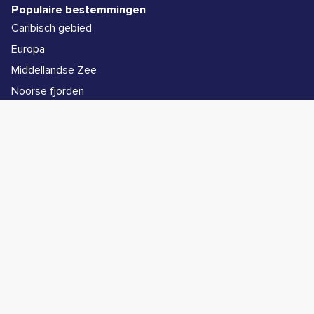
Populaire bestemmingen
Caribisch gebied
Europa
Middellandse Zee
Noorse fjorden
Alle bestemmingen
Populaire schepen
Icon of the Seas
Legend of the Seas
Star of the Seas
Symphony of the Seas
Wonder of the Seas
Informatie
Contact