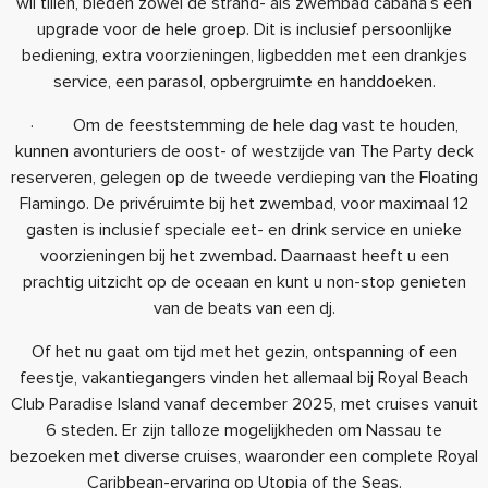
wil tillen, bieden zowel de strand- als zwembad cabana’s een
upgrade voor de hele groep. Dit is inclusief persoonlijke
bediening, extra voorzieningen, ligbedden met een drankjes
service, een parasol, opbergruimte en handdoeken.
· Om de feeststemming de hele dag vast te houden,
kunnen avonturiers de oost- of westzijde van The Party deck
reserveren, gelegen op de tweede verdieping van the Floating
Flamingo. De privéruimte bij het zwembad, voor maximaal 12
gasten is inclusief speciale eet- en drink service en unieke
voorzieningen bij het zwembad. Daarnaast heeft u een
prachtig uitzicht op de oceaan en kunt u non-stop genieten
van de beats van een dj.
Of het nu gaat om tijd met het gezin, ontspanning of een
feestje, vakantiegangers vinden het allemaal bij Royal Beach
Club Paradise Island vanaf december 2025, met cruises vanuit
6 steden. Er zijn talloze mogelijkheden om Nassau te
bezoeken met diverse cruises, waaronder een complete Royal
Caribbean-ervaring op Utopia of the Seas.