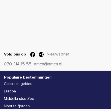
Nieuwsbrief
Volg ons op
070 314 15 55
amca@amca.nl
Populaire bestemmingen
Caribisch gebied
Europa
Middellandse Zee
Noorse fjorden