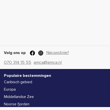
Nieuwsbrief
Volg ons op
070 314 15 55
amca@amca.nl
Populaire bestemmingen
Caribisch gebied
Europa
Middellandse Zee
Noorse fjorden