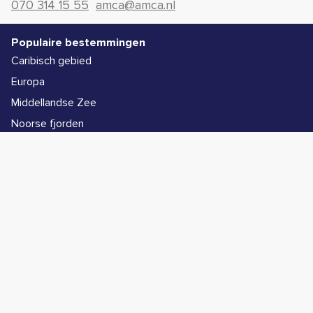
070 314 15 55
amca@amca.nl
Populaire bestemmingen
Caribisch gebied
Europa
Middellandse Zee
Noorse fjorden
Alle bestemmingen
Populaire schepen
Icon of the Seas
Legend of the Seas
Star of the Seas
Symphony of the Seas
Wonder of the Seas